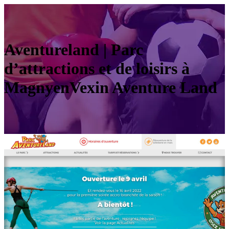
Aven­ture­land | Parc
d’attractions et de loisirs à
MagnyenVexin Aventure Land