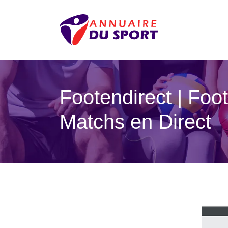
Footen­di­rect | Fo
Matchs en Direct