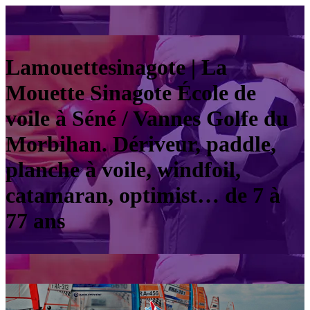
Lamouet­tesinago­te | La
Mouette Sinagote École de
voile à Séné / Vannes Golfe du
Morbihan. Dériveur, paddle,
planche à voile, windfoil,
catamaran, optimist… de 7 à
77 ans