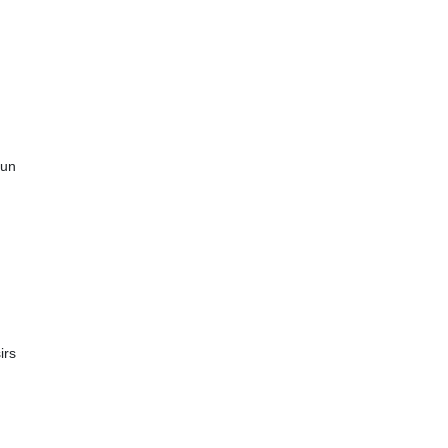
 un
rs