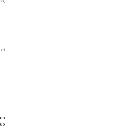
ss,
 et
 en
lub